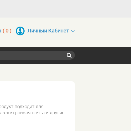
а
(
0
)
Личный Кабинет
родукт подходит для
 электронная почта и другие